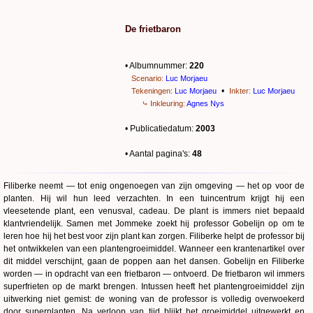
De frietbaron
• Albumnummer:
220
Scenario:
Luc Morjaeu
•
Tekeningen:
Luc Morjaeu
Inkter:
Luc Morjaeu
⤷ Inkleuring:
Agnes Nys
• Publicatiedatum:
2003
• Aantal pagina's:
48
Filiberke neemt — tot enig ongenoegen van zijn omgeving — het op voor de
planten. Hij wil hun leed verzachten. In een tuincentrum krijgt hij een
vleesetende plant, een venusval, cadeau. De plant is immers niet bepaald
klantvriendelijk. Samen met Jommeke zoekt hij professor Gobelijn op om te
leren hoe hij het best voor zijn plant kan zorgen. Filiberke helpt de professor bij
het ontwikkelen van een plantengroeimiddel. Wanneer een krantenartikel over
dit middel verschijnt, gaan de poppen aan het dansen. Gobelijn en Filiberke
worden — in opdracht van een frietbaron — ontvoerd. De frietbaron wil immers
superfrieten op de markt brengen. Intussen heeft het plantengroeimiddel zijn
uitwerking niet gemist: de woning van de professor is volledig overwoekerd
door superplanten. Na verloop van tijd blijkt het groeimiddel uitgewerkt en